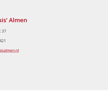
uis’ Almen
t 37
421
isalmen.nl