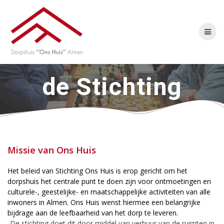
Skip
to
content
de Stichting
Missie van Ons Huis
Het beleid van Stichting Ons Huis is erop gericht om het
dorpshuis het centrale punt te doen zijn voor ontmoetingen en
culturele-, geestelijke- en maatschappelijke activiteiten van alle
inwoners in Almen. Ons Huis wenst hiermee een belangrijke
bijdrage aan de leefbaarheid van het dorp te leveren.
De stichting doet dit door middel van verhuur van de ruimten in